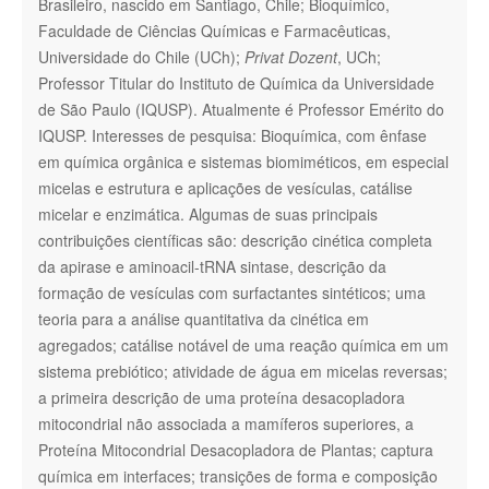
Brasileiro, nascido em Santiago, Chile; Bioquímico,
Faculdade de Ciências Químicas e Farmacêuticas,
Universidade do Chile (UCh);
Privat Dozent
, UCh;
Professor Titular do Instituto de Química da Universidade
de São Paulo (IQUSP). Atualmente é Professor Emérito do
IQUSP. Interesses de pesquisa: Bioquímica, com ênfase
em química orgânica e sistemas biomiméticos, em especial
micelas e estrutura e aplicações de vesículas, catálise
micelar e enzimática. Algumas de suas principais
contribuições científicas são: descrição cinética completa
da apirase e aminoacil-tRNA sintase, descrição da
formação de vesículas com surfactantes sintéticos; uma
teoria para a análise quantitativa da cinética em
agregados; catálise notável de uma reação química em um
sistema prebiótico; atividade de água em micelas reversas;
a primeira descrição de uma proteína desacopladora
mitocondrial não associada a mamíferos superiores, a
Proteína Mitocondrial Desacopladora de Plantas; captura
química em interfaces; transições de forma e composição